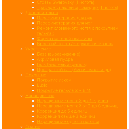
Стразы Swarovsky (1 ноготь)
Трафарет, наклейка, слайдер (1 ноготь)
Дополнительно
Парафинотерапия для рук
Парафинотерапия для ног
Ремонт сломанного ногтя с покрытием
гель-лак
Форма ногтевой пластины
Вросший ноготь/стержневая мозоль
Укрепление
База (выравнивание)
Акриловая пудра
Гель (Биогель, акригель)
Прозрачный лак (Умная эмаль и др)
Покрытие
Покрытие лаком
Luxio
Покрытие гель-лаком E.Mi
Наращивание
Наращивание ногтей до 3 единиц
Наращивание ногтей от 3 до 6 единиц
Коррекция до 3 единиц
Коррекция свыше 3 единиц
Наращивание одного ноготка
Снятие