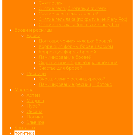
Снятие лак
Снятие геля (биогель, акригель)
Снятие наращенных ногтей
Снятие гель лака (покрытие не Fiery Fox)
Снятие гель лака (покрытие Fiery Fox)
брови и ресницы
Брови
Долговременная укладка бровей
Коррекция формы бровей воском
Коррекция формы бровей
Ламинирование бровей
Окрашивание бровей краской/хной
Счастье для бровей
Ресницы
Окрашивание ресниц краской
Ламинирование ресниц + ботокс
Мастера
Артем
Мадина
Нурай
Оксана
Полина
Эльвира
Контакты
политика