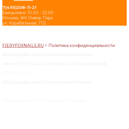
7(495)208-11-21
Ежедневно 10.00 - 22.00
Москва, ЖК Ривер Парк
ул. Корабельная, 17/2
FIERYFOXNAILS.RU
>
Политика конфиденциальности
НЕФЕДЬЕВА АНАСТАСИЯ МИХАЙЛОВНА
ИНН 615521524439, ОГРНИП 322774600681218
УТВЕРЖДАЮ
НЕФЕДЬЕВА АНАСТАСИЯ МИХАЙЛОВНА
РЕДАКЦИЯ № 1 от 1 декабря 2025 года