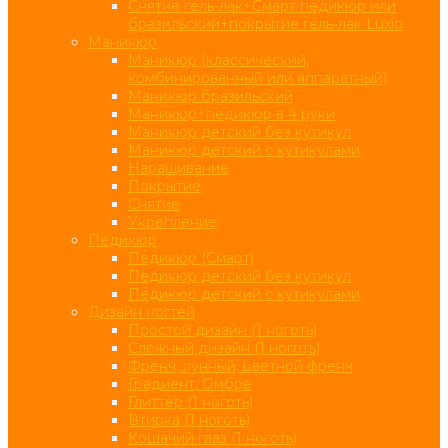
Снятие гель-лак+Смарт педикюр или
бразильский+покрытие гель-лак Luxio
Маникюр
Маникюр (классический,
комбинированный или аппаратный)
Маникюр бразильский
Маникюр+педикюр в 4 руки
Маникюр детский без кутикул
Маникюр детский с кутикулами
Наращивание
Покрытие
Снятие
Укрепление
Педикюр
Педикюр (Смарт)
Педикюр детский без кутикул
Педикюр детский с кутикулами
Дизайн ногтей
Простой дизайн (1 ноготь)
Сложный дизайн (1 ноготь)
Френч, лунный, цветной френч
Градиент, Омбре
Глиттер (1 ноготь)
Втирка (1 ноготь)
Кошачий глаз (1 ноготь)