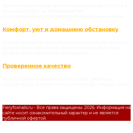
Мы очень ценим Ваше время и предлагаем вам услугу в 4
руки, где быстро, не теряя в качестве
обслуживания,мастера преобразят ваши ручки и ножки.
Комфорт, уют и домашнюю обстановку
У нас вы всегда сможете насладится уютной обстановкой
за чашечкой кофе, чая или игристого,побаловать свои
ручки и ножки приятными процедурами.
Проверенное качество
Мы подготовили лучшее качество услуг, заботясь о
каждом из Вас, а также тепло и уют для Вас и ваших деток.
Fieryfoxnails.ru - Все права защищены. 2026. Информация на
сайте носит ознакомительный характер и не является
публичной офертой.