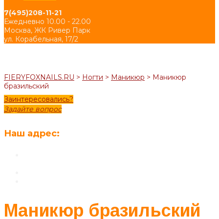
7(495)208-11-21
Ежедневно 10.00 - 22.00
Москва, ЖК Ривер Парк
ул. Корабельная, 17/2
FIERYFOXNAILS.RU
>
Ногти
>
Маникюр
>
Маникюр
бразильский
Заинтересовались?
Задайте вопрос
Наш адрес:
Москва, ЖК Ривер Парк
ул. Корабельная, 17/2
7(495)208-11-21
nkaptelina@bk.ru
Маникюр бразильский