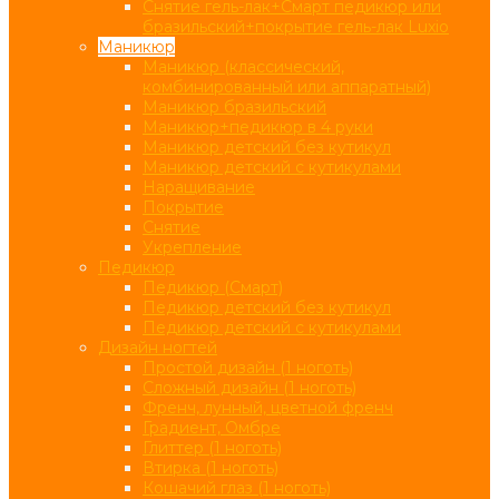
Снятие гель-лак+Смарт педикюр или
бразильский+покрытие гель-лак Luxio
Маникюр
Маникюр (классический,
комбинированный или аппаратный)
Маникюр бразильский
Маникюр+педикюр в 4 руки
Маникюр детский без кутикул
Маникюр детский с кутикулами
Наращивание
Покрытие
Снятие
Укрепление
Педикюр
Педикюр (Смарт)
Педикюр детский без кутикул
Педикюр детский с кутикулами
Дизайн ногтей
Простой дизайн (1 ноготь)
Сложный дизайн (1 ноготь)
Френч, лунный, цветной френч
Градиент, Омбре
Глиттер (1 ноготь)
Втирка (1 ноготь)
Кошачий глаз (1 ноготь)