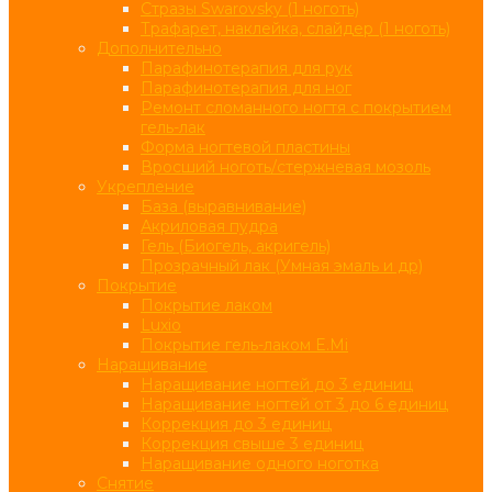
Стразы Swarovsky (1 ноготь)
Трафарет, наклейка, слайдер (1 ноготь)
Дополнительно
Парафинотерапия для рук
Парафинотерапия для ног
Ремонт сломанного ногтя с покрытием
гель-лак
Форма ногтевой пластины
Вросший ноготь/стержневая мозоль
Укрепление
База (выравнивание)
Акриловая пудра
Гель (Биогель, акригель)
Прозрачный лак (Умная эмаль и др)
Покрытие
Покрытие лаком
Luxio
Покрытие гель-лаком E.Mi
Наращивание
Наращивание ногтей до 3 единиц
Наращивание ногтей от 3 до 6 единиц
Коррекция до 3 единиц
Коррекция свыше 3 единиц
Наращивание одного ноготка
Снятие