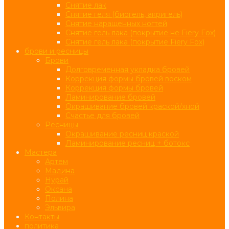
Снятие лак
Снятие геля (биогель, акригель)
Снятие наращенных ногтей
Снятие гель лака (покрытие не Fiery Fox)
Снятие гель лака (покрытие Fiery Fox)
брови и ресницы
Брови
Долговременная укладка бровей
Коррекция формы бровей воском
Коррекция формы бровей
Ламинирование бровей
Окрашивание бровей краской/хной
Счастье для бровей
Ресницы
Окрашивание ресниц краской
Ламинирование ресниц + ботокс
Мастера
Артем
Мадина
Нурай
Оксана
Полина
Эльвира
Контакты
политика